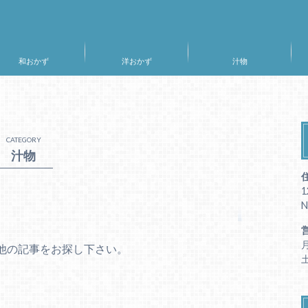
和おかず
洋おかず
汁物
CATEGORY
汁物
1
N
月
他の記事をお探し下さい。
土