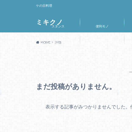
ケの日料理
ミキクノ
スタンス
便利モノ
HOME
汁物
ハレの日のお気に入り食材
買い物しているお店（仙台）
まだ投稿がありません。
表示する記事がみつかりませんでした。